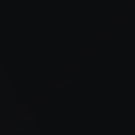
Case
Hoe ELLLA AI leerde begrijpen,
toepassen en zelf verder
ontwikkelt
ELLLA wilde AI niet “gebruiken”, maar
begrijpen. Lees hoe training, reflectie en praktijk
samenkwamen in één AI-traject.