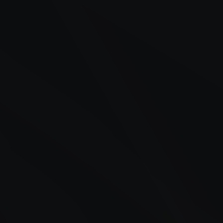
Case
Een samenwerking van Co-
Create en Academie Nederland
Ontdek hoe Academie Nederland AI inzet om
bedrijven beter te adviseren met demo’s.