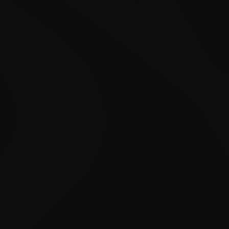
AI voor mkb teams begint bij
het startpakket