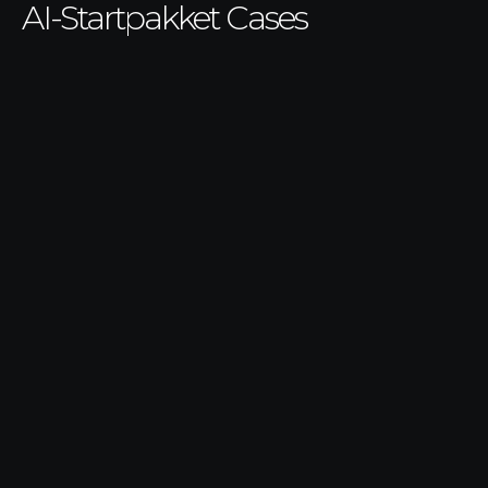
AI-Startpakket Cases
AI-Startpakket
Hoe ELLLA AI leerde
begrijpen, toepassen en
zelf verder ontwikkelt