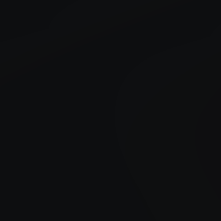
Voldoe aan wetgeving
De certificering van het Hogeschool Saxion ligt in lijn
met de wet- en regelgeving van de Europese Unie
(EU AI-Act)
Creëer draagvlak
Geef medewerkers duidelijke handvatten om met
AI aan de slag te gaan.