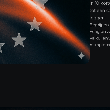
In 10 ko
tot een c
leggen:
Begrijpen 
Veilig en 
Valkuilen 
AI impleme