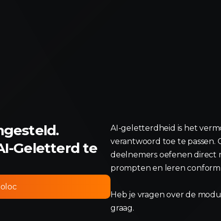
ngesteld.
AI-geletterdheid is het verm
verantwoord toe te passen. 
AI-Geletterd te
deelnemers oefenen direct m
prompten en leren confor
oloc
Heb je vragen over de mod
graag.