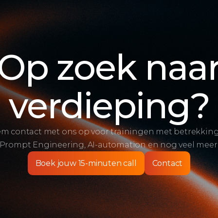
Op zoek naa
verdieping?
m contact met ons op voor trainingen met betrekking
Prompt Engineering, AI-automation en nog veel meer
Boek jouw 15-minuten call
Contact