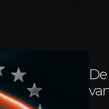
De
va