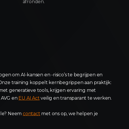
afronden.
ogen om AI-kansen en -risico’s te begrijpen en
Onze training koppelt kernbegrippen aan praktijk:
et generatieve tools, krijgen ervaring met
m AVG en
EU AI Act
veilig en transparant te werken.
ule? Neem
contact
met ons op, we helpen je